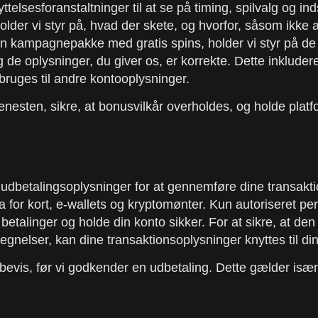
ttelsesforanstaltninger til at se på timing, spilvalg og i
 holder vi styr på, hvad der skete, og hvorfor, såsom ik
 en kampagnepakke med gratis spins, holder vi styr på de s
g de oplysninger, du giver os, er korrekte. Dette inkluder
ruges til andre kontooplysninger.
jenesten, sikre, at bonusvilkår overholdes, og holde platf
udbetalingsoplysninger for at gennemføre dine transakti
a for kort, e-wallets og kryptomønter. Kun autoriseret pe
betalinger og holde din konto sikker. For at sikre, at den
egnelser, kan dine transaktionsoplysninger knyttes til di
bevis, før vi godkender en udbetaling. Dette gælder især 