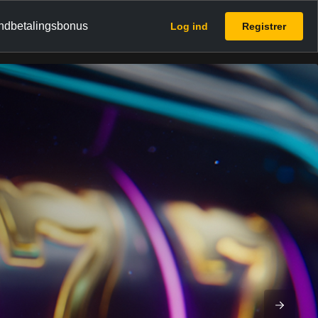
indbetalingsbonus
Log ind
Registrer