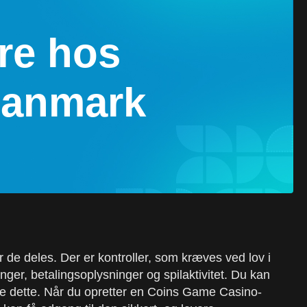
kre hos
Danmark
de deles. Der er kontroller, som kræves ved lov i
nger, betalingsoplysninger og spilaktivitet. Du kan
se dette. Når du opretter en Coins Game Casino-