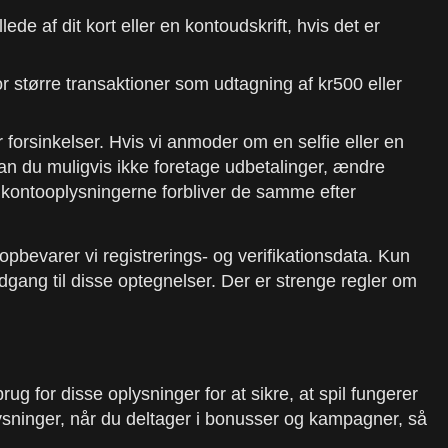
e af dit kort eller en kontoudskrift, hvis det er
or større transaktioner som udtagning af kr500 eller
 forsinkelser. Hvis vi anmoder om en selfie eller en
kan du muligvis ikke foretage udbetalinger, ændre
e kontooplysningerne forbliver de samme efter
opbevarer vi registrerings- og verifikationsdata. Kun
adgang til disse optegnelser. Der er strenge regler om
 for disse oplysninger for at sikre, at spil fungerer
oplysninger, når du deltager i bonusser og kampagner, så