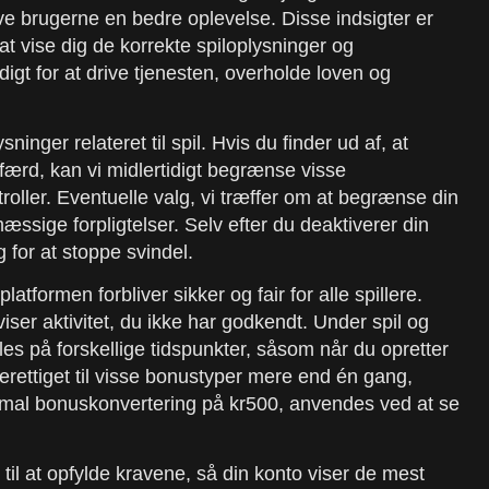
ive brugerne en bedre oplevelse. Disse indsigter er
 at vise dig de korrekte spiloplysninger og
digt for at drive tjenesten, overholde loven og
inger relateret til spil. Hvis du finder ud af, at
ærd, kan vi midlertidigt begrænse visse
roller. Eventuelle valg, vi træffer om at begrænse din
mæssige forpligtelser. Selv efter du deaktiverer din
g for at stoppe svindel.
atformen forbliver sikker og fair for alle spillere.
ser aktivitet, du ikke har godkendt. Under spil og
es på forskellige tidspunkter, såsom når du opretter
berettiget til visse bonustyper mere end én gang,
ksimal bonuskonvertering på kr500, anvendes ved at se
il at opfylde kravene, så din konto viser de mest