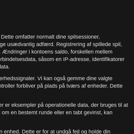
. Dette omfatter normalt dine spilsessioner,
age usædvanlig adfærd. Registrering af spillede spil,
e. Ændringer i kontoens saldo, forskellen mellem
rbindelsesdata, såsom en IP-adresse, identifikatorer
data.
ikkerhedssignaler. Vi kan også gemme dine valgte
roller forbliver på plads på tværs af enheder. Dette
er er eksempler på operationelle data, der bruges til at
 om en bestemt runde eller en tabt gevinst, kan
enhed. Dette er for at undgå fejl og holde din