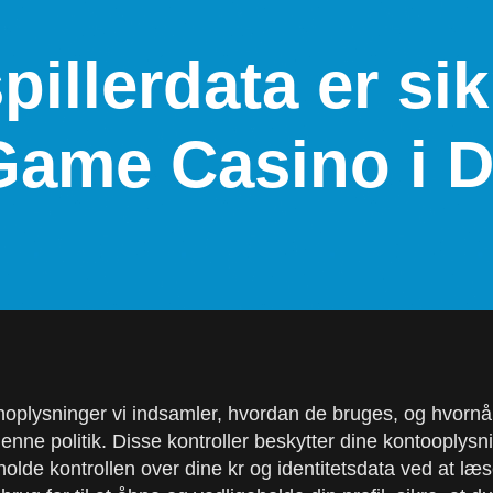
pillerdata er si
Game Casino i 
oplysninger vi indsamler, hvordan de bruges, og hvornår 
enne politik. Disse kontroller beskytter dine kontooplysni
de kontrollen over dine kr og identitetsdata ved at læ