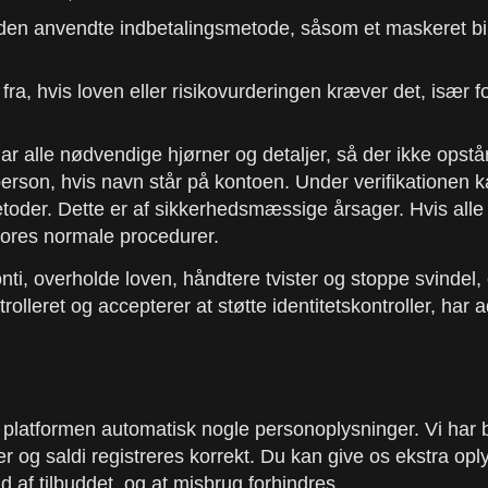
 den anvendte indbetalingsmetode, såsom et maskeret billed
ra, hvis loven eller risikovurderingen kræver det, især f
r alle nødvendige hjørner og detaljer, så der ikke opstår
 person, hvis navn står på kontoen. Under verifikationen 
etoder. Dette er af sikkerhedsmæssige årsager. Hvis all
 vores normale procedurer.
ti, overholde loven, håndtere tvister og stoppe svindel, 
olleret og accepterer at støtte identitetskontroller, har 
latformen automatisk nogle personoplysninger. Vi har brug
ster og saldi registreres korrekt. Du kan give os ekstra 
ud af tilbuddet, og at misbrug forhindres.