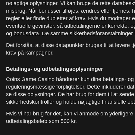
nøjagtige oplysninger. Vi kan bruge de rette databesky
misbrug. Når bonusser tilføjes, ændres eller fjernes,
regler eller finde dubletter af krav. Hvis du modtager
eventuelle gevinster, så udbetalingerne er korrekte, o
og bonusdata. De samme sikkerhedsforanstaltninger b
Det forstås, at disse datapunkter bruges til at levere t
krav på kampagner.
Betalings- og udbetalingsoplysninger
Coins Game Casino håndterer kun dine betalings- og 
reguleringsmæssige forpligtelser. Dette inkluderer dat
se disse oplysninger. De har brug for dem til at sende 
sikkerhedskontroller og holde nøjagtige finansielle opt
Hvis vi har brug for det, kan vi anmode om yderligere 
udbetalingsbeløb som 500 kr.