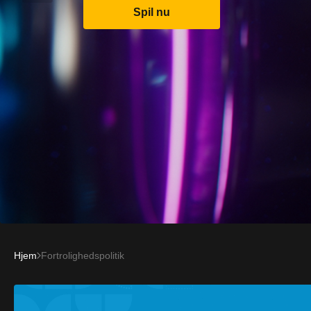
Spil nu
Hjem
Fortrolighedspolitik