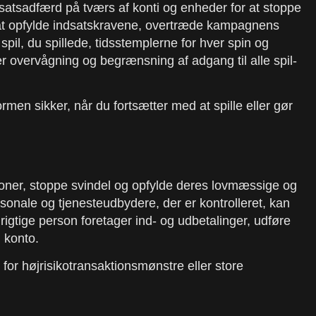
ndsatsadfærd på tværs af konti og enheder for at stoppe
ke at opfylde indsatskravene, overtræde kampagnens
pil, du spillede, tidsstemplerne for hver spin og
er overvågning og begrænsning af adgang til alle spil-
ormen sikker, når du fortsætter med at spille eller gør
oner, stoppe svindel og opfylde deres lovmæssige og
rsonale og tjenesteudbydere, der er kontrolleret, kan
 rigtige person foretager ind- og udbetalinger, udføre
n konto.
for højrisikotransaktionsmønstre eller store