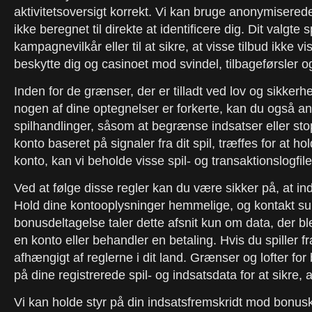
aktivitetsoversigt korrekt. Vi kan bruge anonymiserede
ikke beregnet til direkte at identificere dig. Dit valgt
kampagnevilkår eller til at sikre, at visse tilbud ikke
beskytte dig og casinoet mod svindel, tilbageførsler og t
Inden for de grænser, der er tilladt ved lov og sikkerhe
nogen af dine optegnelser er forkerte, kan du også a
spilhandlinger, såsom at begrænse indsatser eller stop
konto baseret på signaler fra dit spil, træffes for at h
konto, kan vi beholde visse spil- og transaktionslogfiler
Ved at følge disse regler kan du være sikker på, at inds
Hold dine kontooplysninger hemmelige, og kontakt supp
bonusdeltagelse taler dette afsnit kun om data, der b
en konto eller behandler en betaling. Hvis du spiller f
afhængigt af reglerne i dit land. Grænser og lofter f
på dine registrerede spil- og indsatsdata for at sikre, 
Vi kan holde styr på din indsatsfremskridt mod bonusk