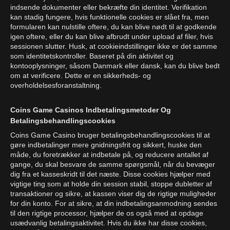
indsende dokumenter eller bekræfte din identitet. Verifikation
kan stadig fungere, hvis funktionelle cookies er slået fra, men
formularen kan nulstille oftere, du kan blive nødt til at godkende
igen oftere, eller du kan blive afbrudt under upload af filer, hvis
sessionen slutter. Husk, at cookieindstillinger ikke er det samme
som identitetskontroller. Baseret på din aktivitet og
kontooplysninger, såsom Danmark eller dansk, kan du blive bedt
om at verificere. Dette er en sikkerheds- og
overholdelsesforanstaltning.
Coins Game Casinos Indbetalingsmetoder Og
Betalingsbehandlingscookies
Coins Game Casino bruger betalingsbehandlingscookies til at
gøre indbetalinger mere gnidningsfrit og sikkert, huske den
måde, du foretrækker at indbetale på, og reducere antallet af
gange, du skal besvare de samme spørgsmål, når du bevæger
dig fra et kasseskridt til det næste. Disse cookies hjælper med
vigtige ting som at holde din session stabil, stoppe dubletter af
transaktioner og sikre, at kassen viser dig de rigtige muligheder
for din konto. For at sikre, at din indbetalingsanmodning sendes
til den rigtige processor, hjælper de os også med at opdage
usædvanlig betalingsaktivitet. Hvis du ikke har disse cookies,