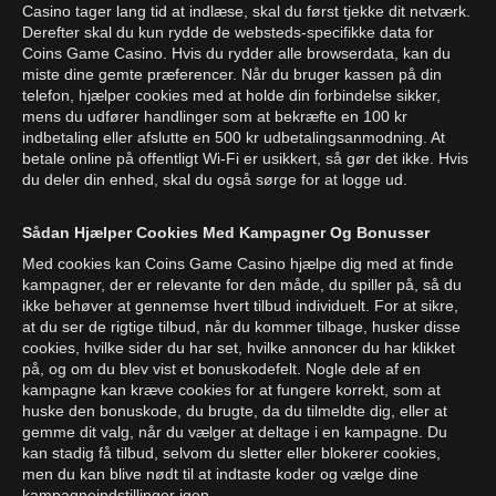
Casino tager lang tid at indlæse, skal du først tjekke dit netværk.
Derefter skal du kun rydde de websteds-specifikke data for
Coins Game Casino. Hvis du rydder alle browserdata, kan du
miste dine gemte præferencer. Når du bruger kassen på din
telefon, hjælper cookies med at holde din forbindelse sikker,
mens du udfører handlinger som at bekræfte en 100 kr
indbetaling eller afslutte en 500 kr udbetalingsanmodning. At
betale online på offentligt Wi-Fi er usikkert, så gør det ikke. Hvis
du deler din enhed, skal du også sørge for at logge ud.
Sådan Hjælper Cookies Med Kampagner Og Bonusser
Med cookies kan Coins Game Casino hjælpe dig med at finde
kampagner, der er relevante for den måde, du spiller på, så du
ikke behøver at gennemse hvert tilbud individuelt. For at sikre,
at du ser de rigtige tilbud, når du kommer tilbage, husker disse
cookies, hvilke sider du har set, hvilke annoncer du har klikket
på, og om du blev vist et bonuskodefelt. Nogle dele af en
kampagne kan kræve cookies for at fungere korrekt, som at
huske den bonuskode, du brugte, da du tilmeldte dig, eller at
gemme dit valg, når du vælger at deltage i en kampagne. Du
kan stadig få tilbud, selvom du sletter eller blokerer cookies,
men du kan blive nødt til at indtaste koder og vælge dine
kampagneindstillinger igen.