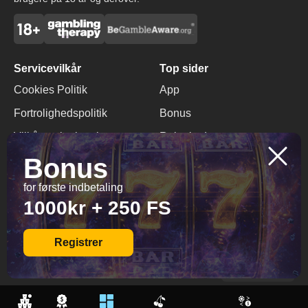
Servicevilkår
Top sider
Cookies Politik
App
Fortrolighedspolitik
Bonus
Vilkår og betingelser
Rabatkode
Bonus
Ansvarligt Spil
Ingen indbetalingsbonus
for første indbetaling
Kontakter
1000kr + 250 FS
+45 28 41 76 30
info@coins-game.dk
Registrer
© 2026 All Rights
Reserved.