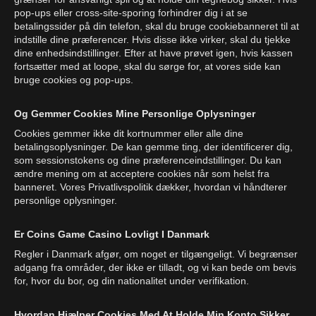
pop-ups eller cross-site-sporing forhindrer dig i at se
betalingssider på din telefon, skal du bruge cookiebanneret til at
indstille dine præferencer. Hvis disse ikke virker, skal du tjekke
dine enhedsindstillinger. Efter at have prøvet igen, hvis kassen
fortsætter med at loope, skal du sørge for, at vores side kan
bruge cookies og pop-ups.
Og Gemmer Cookies Mine Personlige Oplysninger
Cookies gemmer ikke dit kortnummer eller alle dine
betalingsoplysninger. De kan gemme ting, der identificerer dig,
som sessionstokens og dine præferenceindstillinger. Du kan
ændre mening om at acceptere cookies når som helst fra
banneret. Vores Privatlivspolitik dækker, hvordan vi håndterer
personlige oplysninger.
Er Coins Game Casino Lovligt I Danmark
Regler i Danmark afgør, om noget er tilgængeligt. Vi begrænser
adgang fra områder, der ikke er tilladt, og vi kan bede om bevis
for, hvor du bor, og din nationalitet under verifikation.
Hvordan Hjælper Cookies Med At Holde Min Konto Sikker,