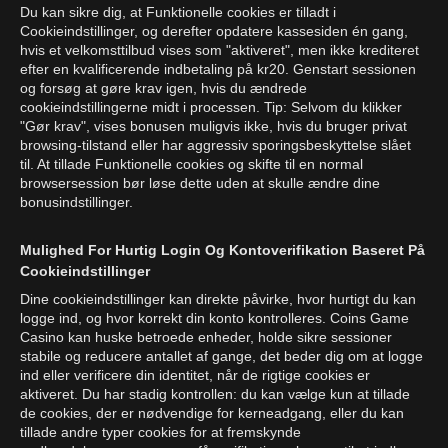
Du kan sikre dig, at Funktionelle cookies er tilladt i
Cookieindstillinger, og derefter opdatere kassesiden én gang,
hvis et velkomsttilbud vises som "aktiveret", men ikke krediteret
efter en kvalificerende indbetaling på kr20. Genstart sessionen
og forsøg at gøre krav igen, hvis du ændrede
cookieindstillingerne midt i processen. Tip: Selvom du klikker
"Gør krav", vises bonusen muligvis ikke, hvis du bruger privat
browsing-tilstand eller har aggressiv sporingsbeskyttelse slået
til. At tillade Funktionelle cookies og skifte til en normal
browsersession bør løse dette uden at skulle ændre dine
bonusindstillinger.
Mulighed For Hurtig Login Og Kontoverifikation Baseret På
Cookieindstillinger
Dine cookieindstillinger kan direkte påvirke, hvor hurtigt du kan
logge ind, og hvor korrekt din konto kontrolleres. Coins Game
Casino kan huske betroede enheder, holde sikre sessioner
stabile og reducere antallet af gange, det beder dig om at logge
ind eller verificere din identitet, når de rigtige cookies er
aktiveret. Du har stadig kontrollen: du kan vælge kun at tillade
de cookies, der er nødvendige for kerneadgang, eller du kan
tillade andre typer cookies for at fremskynde