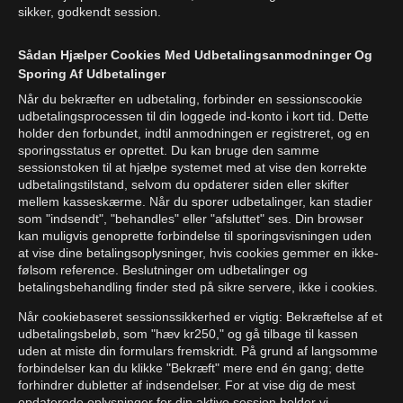
sikker, godkendt session.
Sådan Hjælper Cookies Med Udbetalingsanmodninger Og
Sporing Af Udbetalinger
Når du bekræfter en udbetaling, forbinder en sessionscookie
udbetalingsprocessen til din loggede ind-konto i kort tid. Dette
holder den forbundet, indtil anmodningen er registreret, og en
sporingsstatus er oprettet. Du kan bruge den samme
sessionstoken til at hjælpe systemet med at vise den korrekte
udbetalingstilstand, selvom du opdaterer siden eller skifter
mellem kasseskærme. Når du sporer udbetalinger, kan stadier
som "indsendt", "behandles" eller "afsluttet" ses. Din browser
kan muligvis genoprette forbindelse til sporingsvisningen uden
at vise dine betalingsoplysninger, hvis cookies gemmer en ikke-
følsom reference. Beslutninger om udbetalinger og
betalingsbehandling finder sted på sikre servere, ikke i cookies.
Når cookiebaseret sessionssikkerhed er vigtig: Bekræftelse af et
udbetalingsbeløb, som "hæv kr250," og gå tilbage til kassen
uden at miste din formulars fremskridt. På grund af langsomme
forbindelser kan du klikke "Bekræft" mere end én gang; dette
forhindrer dubletter af indsendelser. For at vise dig de mest
opdaterede oplysninger for din aktive session holder vi