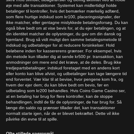
øje med alle transaktioner. Systemet kan midlertidigt holde
betalinger til kontroller, hvis det bemærker mærkelig adfærd,
som flere hurtige indskud som kr100, placeringssignaler, der
ikke matcher, eller gentagne mislykkede betalingsforsøg. Du kan
også blive bedt om at vise bevis for, at du ejer betalingen, og at
din identitet matcher de oplysninger, du gav om din dansk og
hjemland. Brug så vidt muligt den samme betalingsmetode til
indskud og udbetalinger for at reducere forsinkelser. Hold
beløbene inden for kassererens grænser. For eksempel, hvis
din metode kun tillader dig at sende kr500 pr. transaktion, kan
anmodninger om mere end det kræve, at de deles. Brug ikke
tredjepartsbetalinger; indskud foretaget med en andens kort
eller konto kan blive afvist, og udbetalinger kan tage længere tid
end forventet. Vær klar til at bevise, hvor pengene kom fra, og
hvem der ejer dem; du kan blive bedt om bevis, før en
udbetaling som kr200 behandles. Hvis Coins Game Casino ser,
at en betaling har brug for flere kontroller, kan de stoppe
behandlingen, indtil de får de oplysninger, de har brug for. Så
længe din saldo og grænser tillader det, kan transaktioner
normalt starte igen, når de er blevet bekræftet. Dette vil ikke
påvirke din evne til at spille.
Ofte stillede spørgsmål