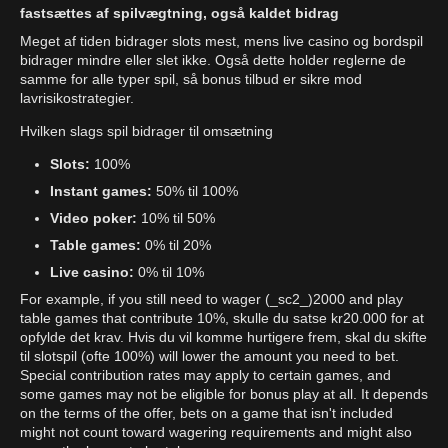
fastsættes af spilvægtning, også kaldet bidrag
Meget af tiden bidrager slots mest, mens live casino og bordspil
bidrager mindre eller slet ikke. Også dette holder reglerne de
samme for alle typer spil, så bonus tilbud er sikre mod
lavrisikostrategier.
Hvilken slags spil bidrager til omsætning
Slots:
100%
Instant games:
50% til 100%
Video poker:
10% til 50%
Table games:
0% til 20%
Live casino:
0% til 10%
For example, if you still need to wager (_sc2_)2000 and play
table games that contribute 10%, skulle du satse kr20.000 for at
opfylde det krav. Hvis du vil komme hurtigere frem, skal du skifte
til slotspil (ofte 100%) will lower the amount you need to bet.
Special contribution rates may apply to certain games, and
some games may not be eligible for bonus play at all. It depends
on the terms of the offer, bets on a game that isn't included
might not count toward wagering requirements and might also