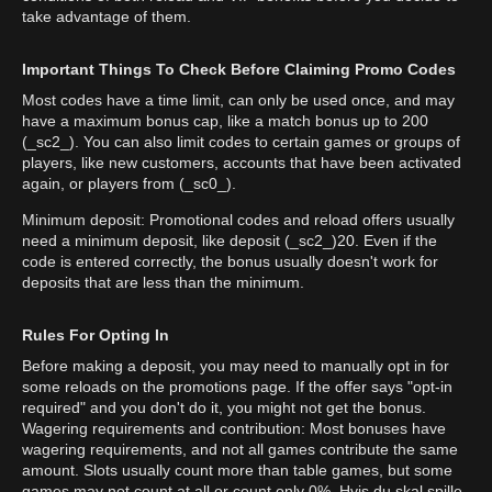
take advantage of them.
Important Things To Check Before Claiming Promo Codes
Most codes have a time limit, can only be used once, and may
have a maximum bonus cap, like a match bonus up to 200
(_sc2_). You can also limit codes to certain games or groups of
players, like new customers, accounts that have been activated
again, or players from (_sc0_).
Minimum deposit: Promotional codes and reload offers usually
need a minimum deposit, like deposit (_sc2_)20. Even if the
code is entered correctly, the bonus usually doesn't work for
deposits that are less than the minimum.
Rules For Opting In
Before making a deposit, you may need to manually opt in for
some reloads on the promotions page. If the offer says "opt-in
required" and you don't do it, you might not get the bonus.
Wagering requirements and contribution: Most bonuses have
wagering requirements, and not all games contribute the same
amount. Slots usually count more than table games, but some
games may not count at all or count only 0%. Hvis du skal spille