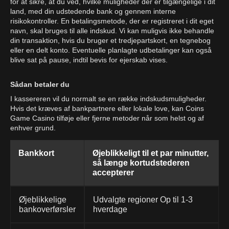
for at sikre, at du ved, hvilke muligheder der er tilgængelige i dit
land, med din udstedende bank og gennem interne
risikokontroller. En betalingsmetode, der er registreret i dit eget
navn, skal bruges til alle indskud. Vi kan muligvis ikke behandle
din transaktion, hvis du bruger et tredjepartskort, en tegnebog
eller en delt konto. Eventuelle planlagte udbetalinger kan også
blive sat på pause, indtil bevis for ejerskab vises.
Sådan betaler du
I kassereren vil du normalt se en række indskudsmuligheder.
Hvis det kræves af bankpartnere eller lokale love, kan Coins
Game Casino tilføje eller fjerne metoder når som helst og af
enhver grund.
Bankkort
Øjeblikkeligt til et par minutter,
så længe kortudstederen
accepterer
Øjeblikkelige
Udvalgte regioner Op til 1-3
bankoverførsler
hverdage