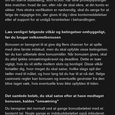
om en større udbetaling, som kr500, når dine profiloplysninger
ikke matcher, hvad de ser, eller når de skal sikre, at din konto er
sikker. Hvis ekstra verifikation er nødvendig, skal du sørge for at
følge de nøjagtige trin, der gives til dig i dine kontomeddelelser
eller af support for at undgå forsinkelser i behandlingen.
Læs venligst følgende vilkår og betingelser omhyggeligt,
før du bruger velkomstbonusen
Bonusen er beregnet til at give dig flere chancer for at spille
med dine første indskud, men du skal opfylde visse betingelser,
før du kan udbetale dine bonusmidler. Når bonusen gives, skal
du altid tjekke omsætningskravet og deadline. Dette er især
vigtigt, hvis du vil skifte mellem slots og bordspil. Disse vilkår
fortæller dig, hvor meget du skal satse, hvilke slags spil der
tæller med til målet, og hvor lang tid du har til at nå det. Ifølge
casinoets regler kan bonusen og eventuelle gevinster fra den
blive taget væk, hvis eventuelle krav ikke opfyldes til tiden.
Det samlede beløb, du skal satse efter at have modtaget
bonusen, kaldes "omsætning"
Du beregner det normalt ved at gange bonusbeløbet med et
bestemt tal. Nogle gange er indskudsbeløbet også inkluderet.