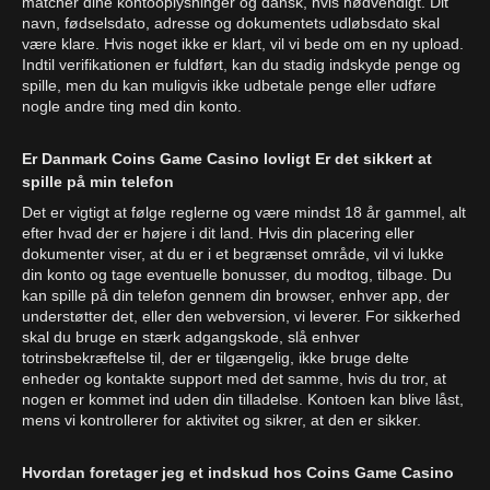
matcher dine kontooplysninger og dansk, hvis nødvendigt. Dit
navn, fødselsdato, adresse og dokumentets udløbsdato skal
være klare. Hvis noget ikke er klart, vil vi bede om en ny upload.
Indtil verifikationen er fuldført, kan du stadig indskyde penge og
spille, men du kan muligvis ikke udbetale penge eller udføre
nogle andre ting med din konto.
Er Danmark Coins Game Casino lovligt Er det sikkert at
spille på min telefon
Det er vigtigt at følge reglerne og være mindst 18 år gammel, alt
efter hvad der er højere i dit land. Hvis din placering eller
dokumenter viser, at du er i et begrænset område, vil vi lukke
din konto og tage eventuelle bonusser, du modtog, tilbage. Du
kan spille på din telefon gennem din browser, enhver app, der
understøtter det, eller den webversion, vi leverer. For sikkerhed
skal du bruge en stærk adgangskode, slå enhver
totrinsbekræftelse til, der er tilgængelig, ikke bruge delte
enheder og kontakte support med det samme, hvis du tror, at
nogen er kommet ind uden din tilladelse. Kontoen kan blive låst,
mens vi kontrollerer for aktivitet og sikrer, at den er sikker.
Hvordan foretager jeg et indskud hos Coins Game Casino