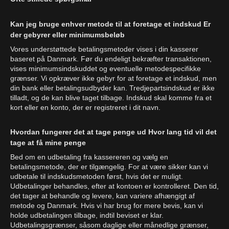
Kan jeg bruge enhver metode til at foretage et indskud Er
der gebyrer eller minimumsbeløb
Vores understøttede betalingsmetoder vises i din kasserer
baseret på Danmark. Før du endeligt bekræfter transaktionen,
vises minimumsindskuddet og eventuelle metodespecifikke
grænser. Vi opkræver ikke gebyr for at foretage et indskud, men
din bank eller betalingsudbyder kan. Tredjepartsindskud er ikke
tilladt, og de kan blive taget tilbage. Indskud skal komme fra et
kort eller en konto, der er registreret i dit navn.
Hvordan fungerer det at tage penge ud Hvor lang tid vil det
tage at få mine penge
Bed om en udbetaling fra kassereren og vælg en
betalingsmetode, der er tilgængelig. For at være sikker kan vi
udbetale til indskudsmetoden først, hvis det er muligt.
Udbetalinger behandles, efter at kontoen er kontrolleret. Den tid,
det tager at behandle og levere, kan variere afhængigt af
metode og Danmark. Hvis vi har brug for mere bevis, kan vi
holde udbetalingen tilbage, indtil beviset er klar.
Udbetalingsgrænser, såsom daglige eller månedlige grænser,