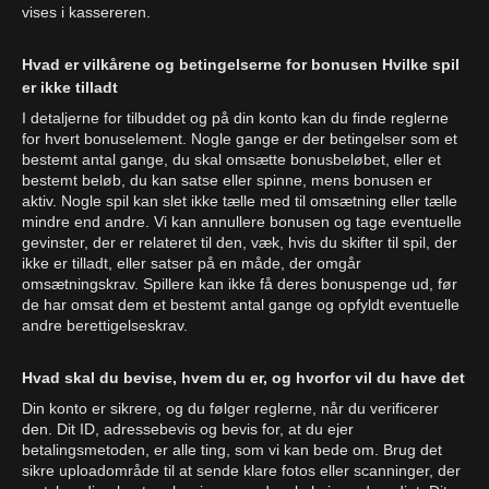
vises i kassereren.
Hvad er vilkårene og betingelserne for bonusen Hvilke spil
er ikke tilladt
I detaljerne for tilbuddet og på din konto kan du finde reglerne
for hvert bonuselement. Nogle gange er der betingelser som et
bestemt antal gange, du skal omsætte bonusbeløbet, eller et
bestemt beløb, du kan satse eller spinne, mens bonusen er
aktiv. Nogle spil kan slet ikke tælle med til omsætning eller tælle
mindre end andre. Vi kan annullere bonusen og tage eventuelle
gevinster, der er relateret til den, væk, hvis du skifter til spil, der
ikke er tilladt, eller satser på en måde, der omgår
omsætningskrav. Spillere kan ikke få deres bonuspenge ud, før
de har omsat dem et bestemt antal gange og opfyldt eventuelle
andre berettigelseskrav.
Hvad skal du bevise, hvem du er, og hvorfor vil du have det
Din konto er sikrere, og du følger reglerne, når du verificerer
den. Dit ID, adressebevis og bevis for, at du ejer
betalingsmetoden, er alle ting, som vi kan bede om. Brug det
sikre uploadområde til at sende klare fotos eller scanninger, der