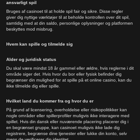
ansvarligt spil
Bruges af casinoet til at holde spil fair og sikre. Disse regler
giver dig nyttige værktøjer til at beholde kontrollen over dit spil,
samtidig med at din saldo, personlige oplysninger og platformen
beskyttes mod misbrug.
Hvem kan spille og tilmelde sig
Alder og juridisk status
Du skal være mindst 18 år gammel eller ældre, hvis reglerne i dit
område siger det. Hvis hvor du bor eller fysisk befinder dig
begrænser din mulighed for at spille på et online casino, kan du
ikke tilmelde dig eller spille.
Hvilket land du kommer fra og hvor du er
På grund af licensering, overholdelse eller risikopolitikker kan
nogle områder eller spillerprofiler muligvis ikke interagere med
spillet. Hvis din dansk eller nuværende placering placerer dig i
en begrænset gruppe, kan casinoet muligvis ikke lade dig
registrere, begrænse dine tjenester eller lukke din konto, selv
mens de verificerer din identitet.